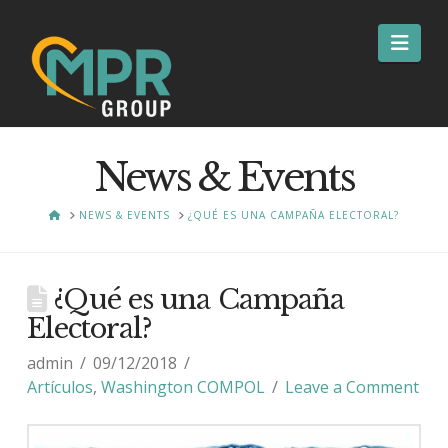
Nav
News & Events
HOME
NEWS & EVENTS
¿QUÉ ES UNA CAMPAÑA ELECTORAL?
¿Qué es una Campaña
Electoral?
admin
09/12/2018
Artículos
,
Washington COMPOL
Leave a Comment