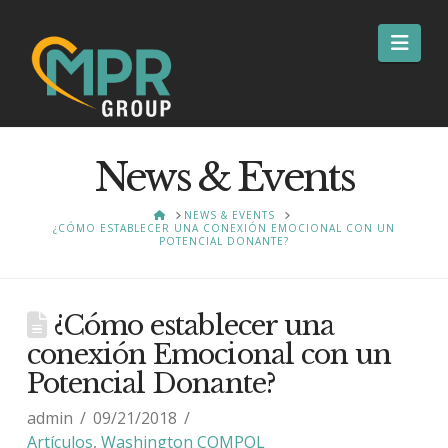
Nav
News & Events
HOME
NEWS & EVENTS
¿CÓMO ESTABLECER UNA CONEXIÓN EMOCIONAL CON UN
POTENCIAL DONANTE?
¿Cómo establecer una
conexión Emocional con un
Potencial Donante?
admin
09/21/2018
Artículos
,
Washington COMPOL