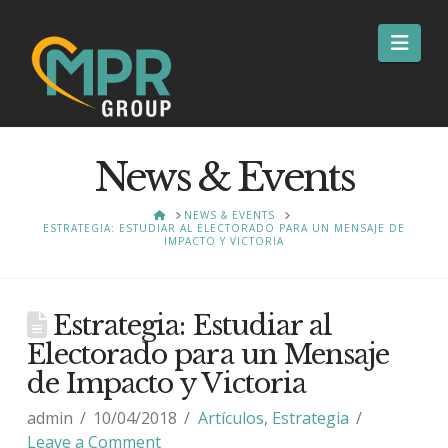
Nav
News & Events
HOME
NEWS & EVENTS
ESTRATEGIA: ESTUDIAR AL ELECTORADO PARA UN MENSAJE DE
IMPACTO Y VICTORIA
Estrategia: Estudiar al
Electorado para un Mensaje
de Impacto y Victoria
admin
10/04/2018
Artículos
,
Estrategia
Leave a Comment