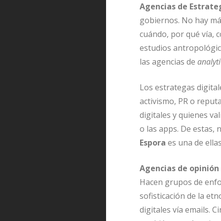
Agencias de Estrateg
gobiernos. No hay más
cuándo, por qué vía, c
estudios antropológic
las agencias de
analyt
Los estrategas digital
activismo, PR o reputa
digitales y quienes v
o las apps. De estas, 
Espora
es una de ellas
Agencias de opinión 
Hacen grupos de enfoq
sofisticación de la et
digitales vía emails. 