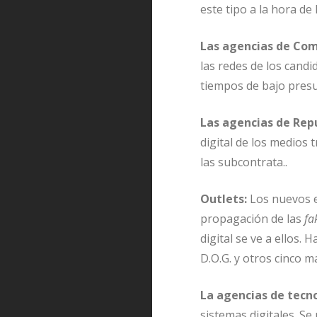
este tipo a la hora de
Las agencias de C
las redes de los cand
tiempos de bajo presu
Las agencias de Repu
digital de los medios 
las subcontrata..
Outlets:
Los nuevos en
propagación de las
fa
digital se ve a ellos
D.O.G. y otros cinco m
La agencias de tecno
sistemas digitales. Se