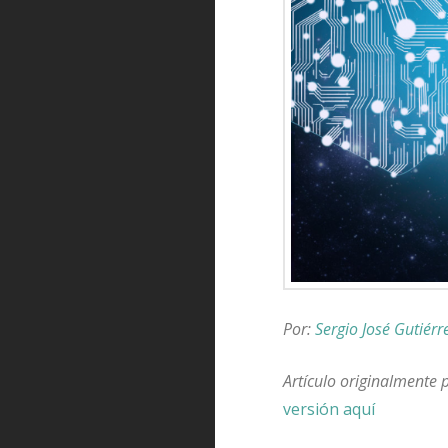
Por:
Sergio José Gutiérr
Artículo originalmente
versión aquí