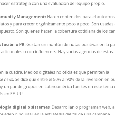
 hacer estrategia con una evaluación del equipo propio.
ommunity Management:
Hacen contenidos para el autocon
idatos y para crecer orgánicamente poco a poco. Son usadas
puesto. Son quienes hacen la cobertura cotidiana de los can
tación o PR:
Gestan un montón de notas positivas en la pa
tradicionales o con influencers. Hay varias agencias de estas
 la cuadra. Medios digitales no oficiales que permiten la
ke news
. Se dice que entre el 50% al 90% de la inversión en pu
. Hay un par de grupos en Latinoamérica fuertes en este tema
ás en EE. UU.
logía digital o sistemas
: Desarrollan o programan web, a
 pueden o no usar en la estrategia digital de una campaña.