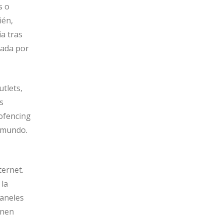
s o
ién,
a tras
dada por
utlets,
s
eofencing
l mundo.
ternet.
 la
paneles
enen