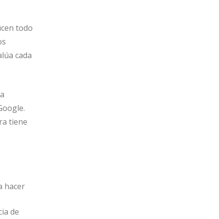
ucen todo
os
alúa cada
na
Google.
ra tiene
a hacer
cia de