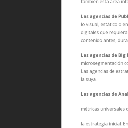
también esta área int
Las agencias de Publ
lo visual, estático o 
digitales que requier
contenido antes, dura
Las agencias de Big
microsegmentación co
Las agencias de estrat
la suya.
Las agencias de Anal
métricas universales 
la estrategia inicial.