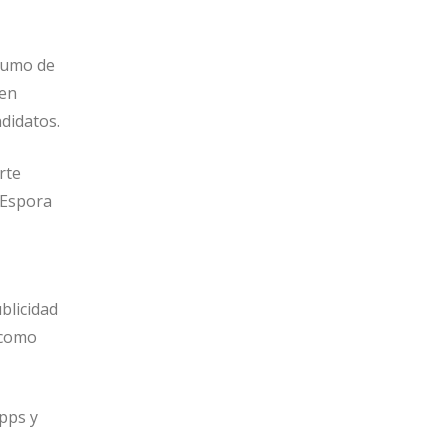
sumo de
 en
didatos.
rte
. Espora
blicidad
 como
pps y