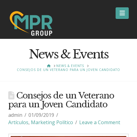
Nav
News & Events
HOME
NEWS & EVENTS
CONSEJOS DE UN VETERANO PARA UN JOVEN CANDIDATO
Consejos de un Veterano
para un Joven Candidato
admin
01/09/2019
Artículos
,
Marketing Político
Leave a Comment