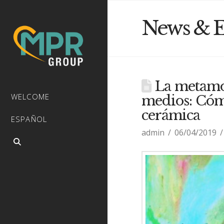
News & E
La metamorf
WELCOME
medios: Cómo
cerámica
ESPAÑOL
admin
06/04/2019