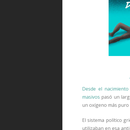
Desde el nacimiento 
masivos
pasó un largo
un oxígeno más puro 
El sistema político g
utilizaban en esa anti