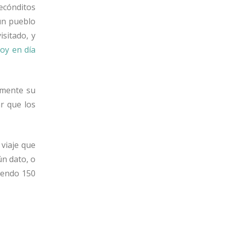
ecónditos
un pueblo
isitado, y
oy en día
amente su
r que los
viaje que
ún dato, o
diendo 150