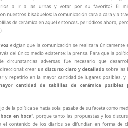
arlos a ir a las urnas y votar por su favorito? El 
ron nuestros bisabuelos: la comunicación cara a cara y a tr
blillas de cerámica en aquel entonces, periódicos ahora, per
).
ivos
exigían que la comunicación se realizara únicamente 
vés del único medio existente: la prensa. Para que la políti
e circunstancias adversas fue necesario que desarro
direccional: crear
un discurso claro y detallado
sobre las i
r y repetirlo en la mayor cantidad de lugares posibles, y
mayor cantidad de tablillas de cerámica posibles 
bajo de la política se hacía sola: pasaba de su faceta como med
 boca en boca
”, porque tanto las propuestas y los discur
mo el contenido de los diarios se difundían en forma de c