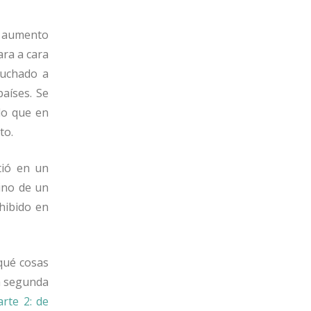
n aumento
ara a cara
cuchado a
países. Se
 lo que en
to.
tió en un
ino de un
hibido en
 qué cosas
la segunda
arte 2: de