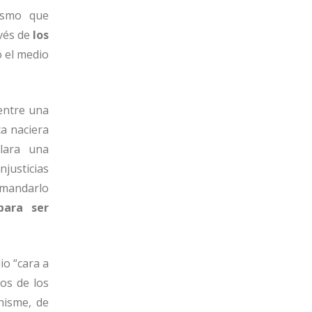
mismo que
avés de
los
o el medio
entre una
ca naciera
llara una
njusticias
 mandarlo
para ser
io “cara a
sos de los
hisme, de