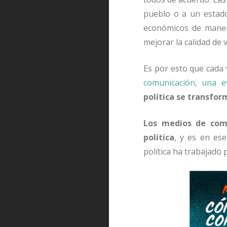
pueblo o a un estado
económicos de maner
mejorar la calidad de 
Es por esto que cada
comunicación, una e
política se transfor
Los medios de comu
política
, y es en es
política ha trabajado