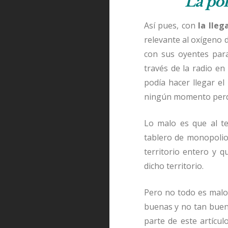
La pol
Así pues, con
la lleg
relevante al oxígeno d
con sus oyentes para
través de la radio en
podía hacer llegar e
ningún momento perdía
Lo malo es que al ten
tablero de monopolio
territorio entero y 
dicho territorio.
Pero no todo es malo 
buenas y no tan buena
parte de este artícul