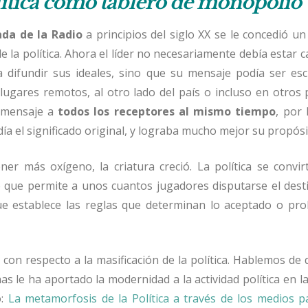
ítica como tablero de monopolio
ada de la Radio
a principios del siglo XX se le concedió u
e la política. Ahora el líder no necesariamente debía estar c
 difundir sus ideales, sino que su mensaje podía ser es
 lugares remotos, al otro lado del país o incluso en otros 
l mensaje a
todos los receptores
al mismo tiempo
, por
 el significado original, y lograba mucho mejor su propósi
er más oxígeno, la criatura creció. La política se convir
 que permite a unos cuantos jugadores disputarse el dest
que establece las reglas que determinan lo aceptado o pro
con respecto a la masificación de la política. Hablemos de
s le ha aportado la modernidad a la actividad política en 
o:
La metamorfosis de la Política a través de los medios p