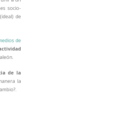
es socio-
ideal) de
medios de
actividad
aleón.
ia de la
manera la
cambio?.