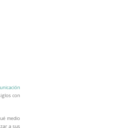
unicación
siglos con
¿qué medio
izar a sus