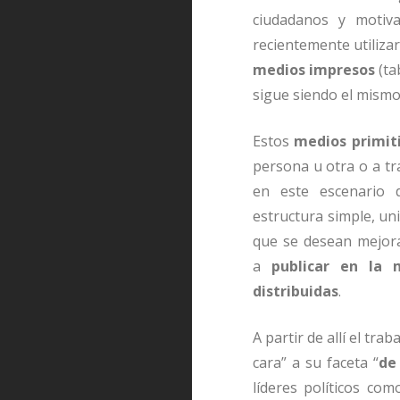
ciudadanos y motiv
recientemente utiliza
medios impresos
(ta
sigue siendo el mismo
Estos
medios primit
persona u otra o a tra
en este escenario d
estructura simple, uni
que se desean mejora
a
publicar en la 
distribuidas
.
A partir de allí el tra
cara” a su faceta “
de
líderes políticos co