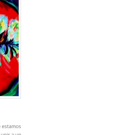
ue estamos
 unir a un