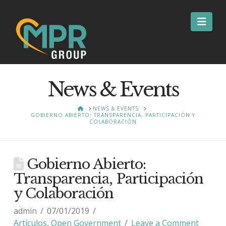
Nav
News & Events
HOME
NEWS & EVENTS
GOBIERNO ABIERTO: TRANSPARENCIA, PARTICIPACIÓN Y
COLABORACIÓN
Gobierno Abierto:
Transparencia, Participación
y Colaboración
admin
07/01/2019
Artículos
,
Open Government
Leave a Comment