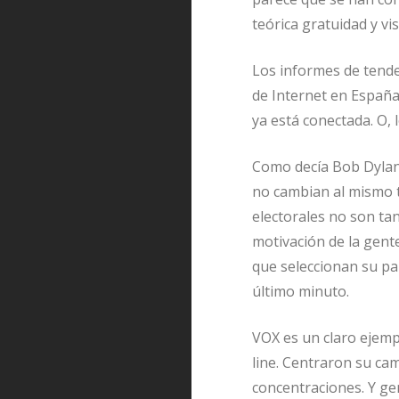
teórica gratuidad y vis
Los informes de tende
de Internet en España 
ya está conectada. O, 
Como decía Bob Dyla
no cambian al mismo t
electorales no son tan
motivación de la gente
que seleccionan su pa
último minuto.
VOX es un claro ejemp
line. Centraron su ca
concentraciones. Y ge