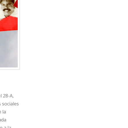
l 28-A,
 sociales
 la
ada
e a la