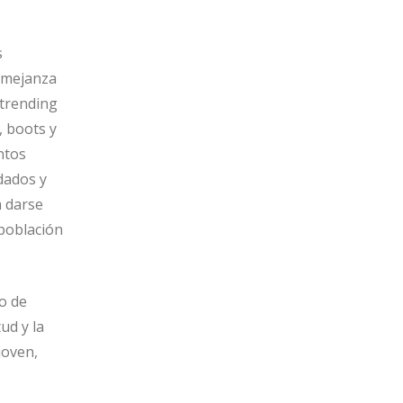
s
semejanza
 trending
, boots y
ntos
idados y
a darse
 población
o de
ud y la
joven,