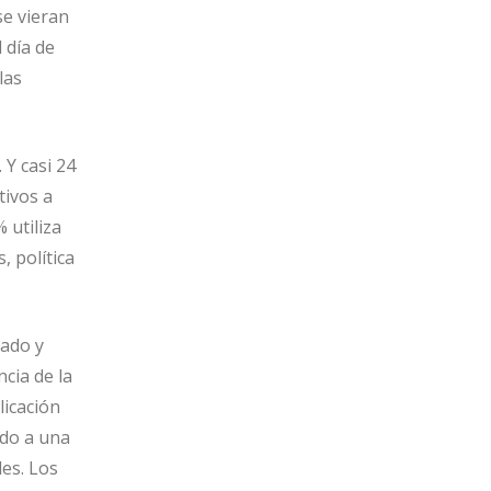
se vieran
 día de
las
 Y casi 24
tivos a
 utiliza
, política
rado y
cia de la
licación
ado a una
les. Los