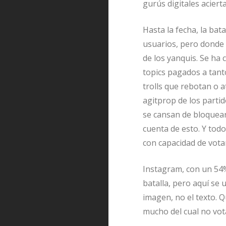
gurús digitales acier
Hasta la fecha, la bat
usuarios, pero donde e
de los yanquis. Se ha 
topics pagados a tanto
trolls que rebotan o 
agitprop de los partid
se cansan de bloquear
cuenta de esto. Y todo
con capacidad de vota
Instagram, con un 54%
batalla, pero aquí se 
imagen, no el texto. Q
mucho del cual no vota