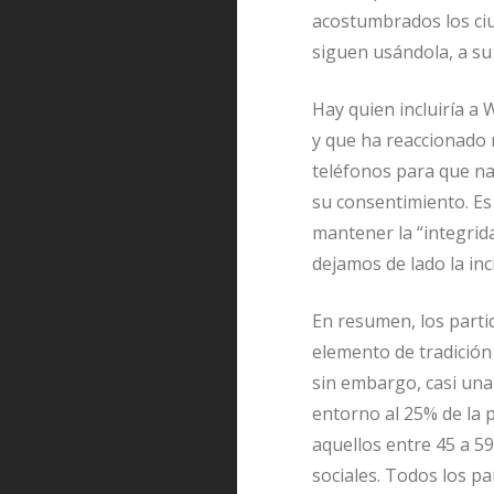
acostumbrados los ciu
siguen usándola, a su 
Hay quien incluiría a
y que ha reaccionado 
teléfonos para que na
su consentimiento. Es
mantener la “integrida
dejamos de lado la inc
En resumen, los parti
elemento de tradición
sin embargo, casi una
entorno al 25% de la 
aquellos entre 45 a 59
sociales. Todos los pa