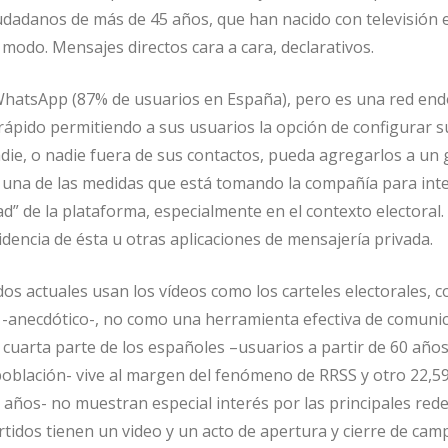
dadanos de más de 45 años, que han nacido con televisión e
modo. Mensajes directos cara a cara, declarativos.
 WhatsApp (87% de usuarios en España), pero es una red en
rápido permitiendo a sus usuarios la opción de configurar s
die, o nadie fuera de sus contactos, pueda agregarlos a un 
 una de las medidas que está tomando la compañía para int
d” de la plataforma, especialmente en el contexto electoral. 
idencia de ésta u otras aplicaciones de mensajería privada.
dos actuales usan los vídeos como los carteles electorales, 
 -anecdótico-, no como una herramienta efectiva de comunica
 cuarta parte de los españoles –usuarios a partir de 60 años
población- vive al margen del fenómeno de RRSS y otro 22,5
 años- no muestran especial interés por las principales red
rtidos tienen un video y un acto de apertura y cierre de cam