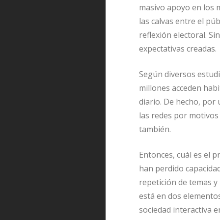
masivo apoyo en los m
las calvas entre el púb
reflexión electoral. S
expectativas creadas.
Según diversos estudio
millones acceden habit
diario. De hecho, por u
las redes por motivos 
también.
Entonces, cuál es el p
han perdido capacidad
repetición de temas y 
está en dos elementos
sociedad interactiva e