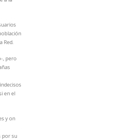
suarios
 población
a Red.
-, pero
pañas
e
 indecisos
i en el
es y on
s por su