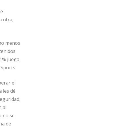
de
 otra,
cho menos
tenidos
11% juega
eSports.
erar el
 les dé
eguridad,
 al
o no se
ha de