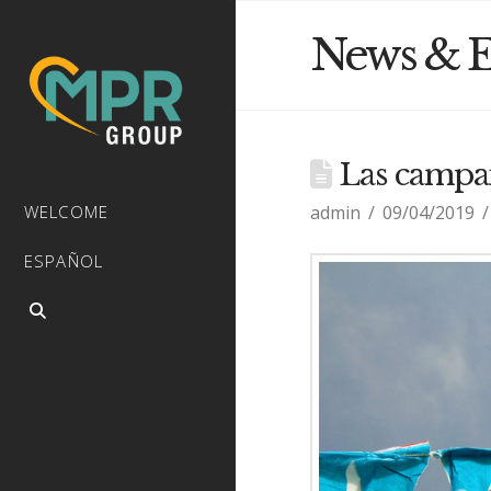
News & E
Las campañ
admin
09/04/2019
WELCOME
ESPAÑOL