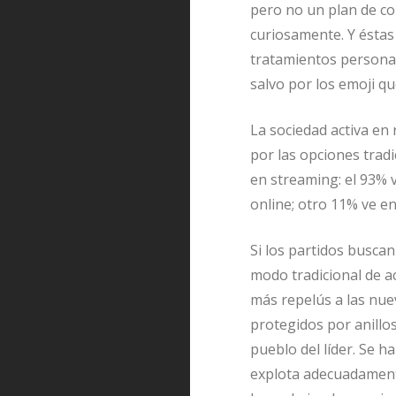
pero no un plan de co
curiosamente. Y éstas
tratamientos personal
salvo por los emoji qu
La sociedad activa en
por las opciones trad
en streaming: el 93% 
online; otro 11% ve e
Si los partidos busca
modo tradicional de a
más repelús a las nue
protegidos por anillo
pueblo del líder. Se h
explota adecuadamente