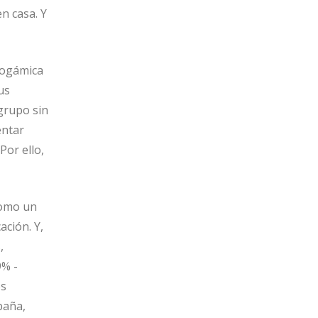
n casa. Y
dogámica
us
grupo sin
entar
Por ello,
como un
ción. Y,
,
9% -
es
paña,