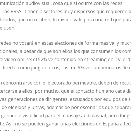
municación audiovisual, cosa que sí ocurre con las redes
 –las RRSS- tienen a sectores muy dispersos que requieren 
izados, que no reciben, lo mismo vale para una red que para
e usen.
 redes no votará en estas elecciones de forma masiva, y mu
icionales, a pesar de que son ellos los que consumen los con
ve vídeo online; el 52% ve contenido en streaming en TV; el 
n directo cómo juegan otros; casi un 9% ve campeonatos de 
n reencontrarse con el electorado permeable, deben de recup
cercarse a ellos, por mucho, que el contacto humano cada día
vas generaciones de dirigentes, escudados por equipos de s
s de elegidos y ultras, además de por escenarios que separan
a ganado e visibilidad para el mansaje audiovisual, pero lueg
. Así, no se pueden ganar unas elecciones en España a fec