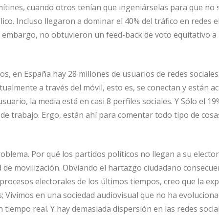
ítines, cuando otros tenían que ingeniárselas para que no 
lico. Incluso llegaron a dominar el 40% del tráfico en redes el
in embargo, no obtuvieron un feed-back de voto equitativo a 
s, en España hay 28 millones de usuarios de redes sociales.
ualmente a través del móvil, esto es, se conectan y están ac
suario, la media está en casi 8 perfiles sociales. Y Sólo el 19%
de trabajo. Ergo, están ahí para comentar todo tipo de cosas
roblema. Por qué los partidos políticos no llegan a su electo
 de movilización. Obviando el hartazgo ciudadano consecuen
procesos electorales de los últimos tiempos, creo que la exp
; Vivimos en una sociedad audiovisual que no ha evolucion
n tiempo real. Y hay demasiada dispersión en las redes socia