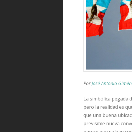
Por
José Antonio Gimé
La simbólica pegada de
pero la realidad es q
que una buena ubicació
previsible nueva convo
parece que se han con