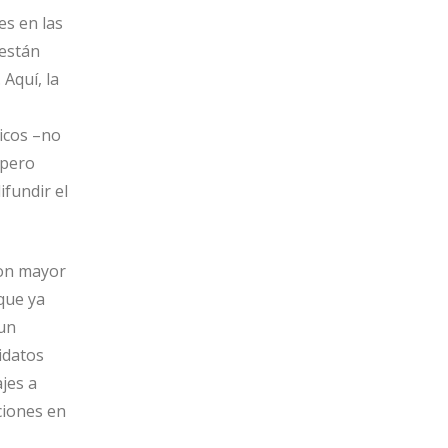
es en las
 están
Aquí, la
icos –no
 pero
ifundir el
con mayor
que ya
 un
idatos
jes a
ciones en