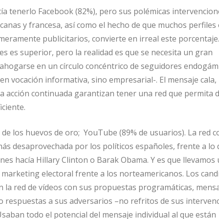
ía tenerlo Facebook (82%), pero sus polémicas intervencion
nas y francesa, así como el hecho de que muchos perfiles
ramente publicitarios, convierte en irreal este porcentaje. 
es es superior, pero la realidad es que se necesita un gran
ahogarse en un círculo concéntrico de seguidores endogám
en vocación informativa, sino empresarial-. El mensaje cala,
na acción continuada garantizan tener una red que permita d
ciente.
na de los huevos de oro; YouTube (89% de usuarios). La red 
más desaprovechada por los políticos españoles, frente a lo 
ones hacía Hillary Clinton o Barak Obama. Y es que llevamos
 marketing electoral frente a los norteamericanos. Los cand
 la red de vídeos con sus propuestas programáticas, mensa
 o respuestas a sus adversarios –no refritos de sus interven
saban todo el potencial del mensaje individual al que están