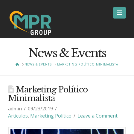
Nav
News & Events
HOME
NEWS & EVENTS
MARKETING POLÍTICO MINIMALISTA
Marketing Político
Minimalista
admin
09/23/2019
Artículos
,
Marketing Político
Leave a Comment