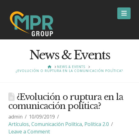
Nav
News & Events
HOME
NEWS & EVENTS
¿EVOLUCIÓN O RUPTURA EN LA COMUNICACIÓN POLÍTICA?
¿Evolución o ruptura en la
comunicación política?
admin
10/09/2019
Artículos
,
Comunicación Política
,
Política 2.0
Leave a Comment