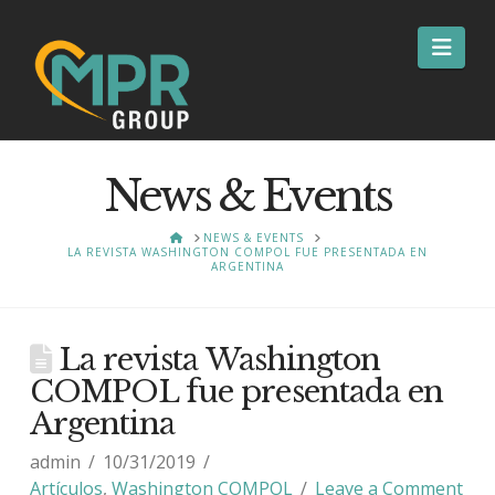
Nav
News & Events
HOME
NEWS & EVENTS
LA REVISTA WASHINGTON COMPOL FUE PRESENTADA EN
ARGENTINA
La revista Washington
COMPOL fue presentada en
Argentina
admin
10/31/2019
Artículos
,
Washington COMPOL
Leave a Comment