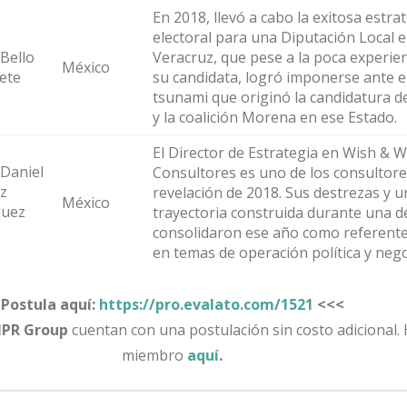
En 2018, llevó a cabo la exitosa estra
electoral para una Diputación Local 
 Bello
Veracruz, que pese a la poca experien
México
ete
su candidata, logró imponerse ante e
tsunami que originó la candidatura 
y la coalición Morena en ese Estado.
El Director de Estrategia en Wish & W
 Daniel
Consultores es uno de los consultore
z
revelación de 2018. Sus destrezas y u
México
quez
trayectoria construida durante una d
consolidaron ese año como referente
en temas de operación política y nego
Postula aquí:
https://pro.evalato.com/1521
<<<
MPR Group
cuentan con una postulación sin costo adicional.
miembro
aquí
.