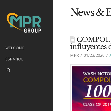
News & E
COMPOL 100
influyentes d
WELCOME
MPR
01/23/2020
ESPAÑOL