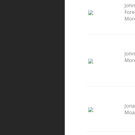
John
For
Mor
John
More
Jona
Moa