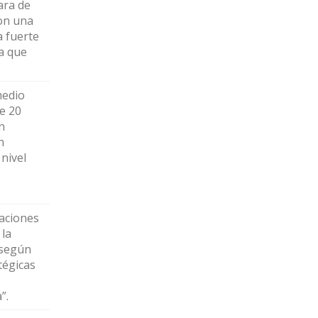
ara de
on una
 fuerte
a que
medio
e 20
n
n
 nivel
caciones
 la
 según
tégicas
”.