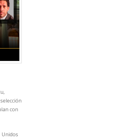
tu,
 selección
plan con
s Unidos