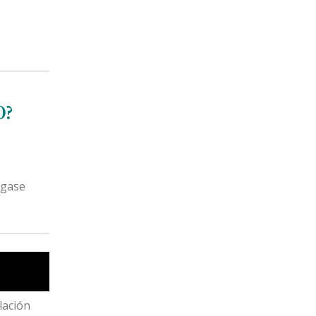
0?
ágase
lación