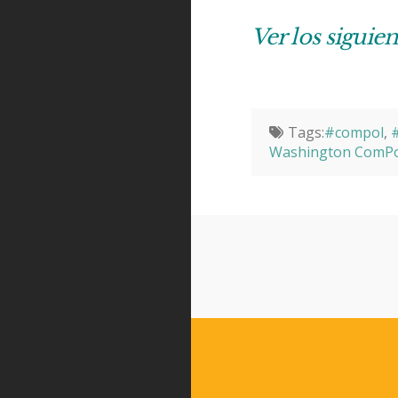
Ver los siguie
Tags:
#compol
,
#
Washington ComPo