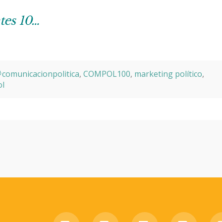
ntes 10…
comunicacionpolitica
,
COMPOL100
,
marketing político
,
l