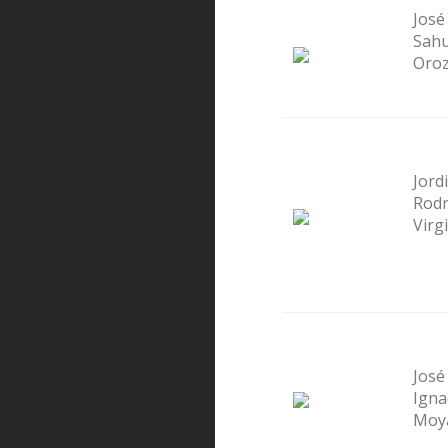
José
Sahu
Oro
Jordi
Rodr
Virgi
José
Igna
Moy