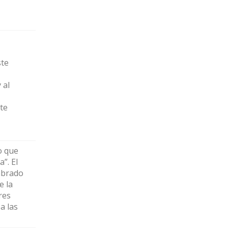
ste
 al
te
o que
”. El
mbrado
e la
res
a las