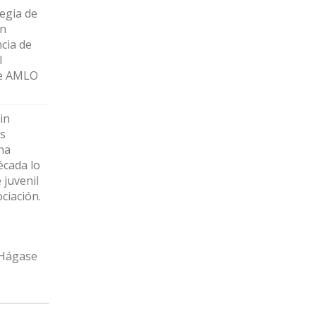
tegia de
en
cia de
l
de AMLO
in
s
na
écada lo
 juvenil
ciación.
 Hágase