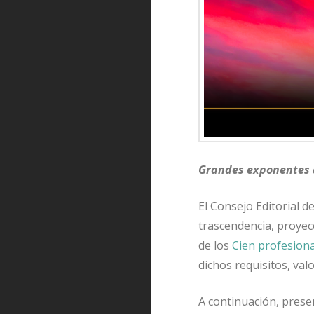
Grandes exponentes d
El Consejo Editorial d
trascendencia, proyecc
de los
Cien profesiona
dichos requisitos, va
A continuación, pres