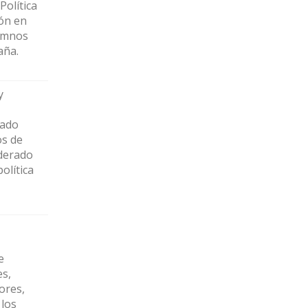
Política
ón en
lumnos
paña.
y
tado
os de
iderado
olítica
e
s,
ores,
 los