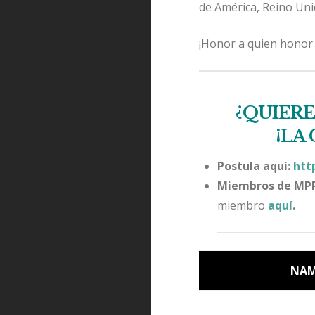
de América, Reino Uni
¡Honor a quien honor
¿QUIERE
¡LA
Postula aquí:
htt
Miembros de MP
miembro
aquí
.
NAM