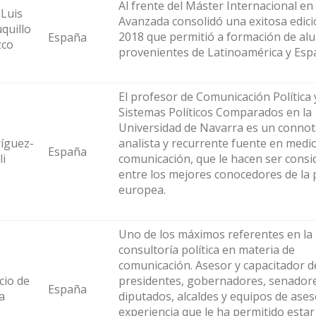
Al frente del Máster Internacional en 
 Luis
Avanzada consolidó una exitosa edici
quillo
2018 que permitió a formación de a
España
zco
provenientes de Latinoamérica y Es
El profesor de Comunicación Política 
Sistemas Políticos Comparados en la
Universidad de Navarra es un conno
íguez-
analista y recurrente fuente en medi
España
li
comunicación, que le hacen ser cons
entre los mejores conocedores de la p
europea.
Uno de los máximos referentes en la
consultoría política en materia de
comunicación. Asesor y capacitador d
cio de
presidentes, gobernadores, senadore
España
a
diputados, alcaldes y equipos de ases
experiencia que le ha permitido estar