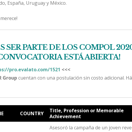
do, España, Uruguay y México.
 merece!
S SER PARTE DE LOS COMPOL 202
 CONVOCATORIA ESTÁ ABIERTA!
ps://pro.evalato.com/1521
<<<
R Group
cuentan con una postulación sin costo adicional. H
Title, Profession or Memorable
E
COUNTRY
Achievement
Asesoró la campaña de un joven reve