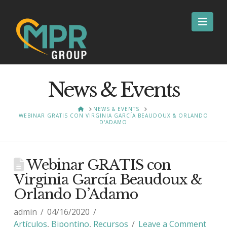
Nav
News & Events
HOME
NEWS & EVENTS
WEBINAR GRATIS CON VIRGINIA GARCÍA BEAUDOUX & ORLANDO
D'ADAMO
Webinar GRATIS con
Virginia García Beaudoux &
Orlando D’Adamo
admin
04/16/2020
Artículos
,
Bipontino
,
Recursos
Leave a Comment