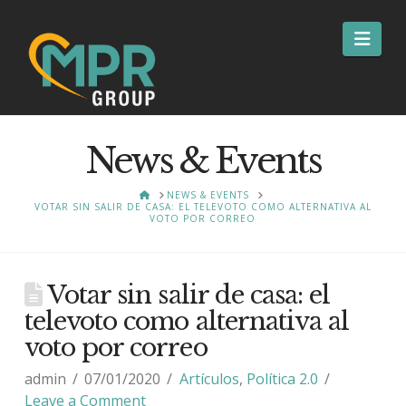
Nav
News & Events
HOME
NEWS & EVENTS
VOTAR SIN SALIR DE CASA: EL TELEVOTO COMO ALTERNATIVA AL
VOTO POR CORREO
Votar sin salir de casa: el
televoto como alternativa al
voto por correo
admin
07/01/2020
Artículos
,
Política 2.0
Leave a Comment