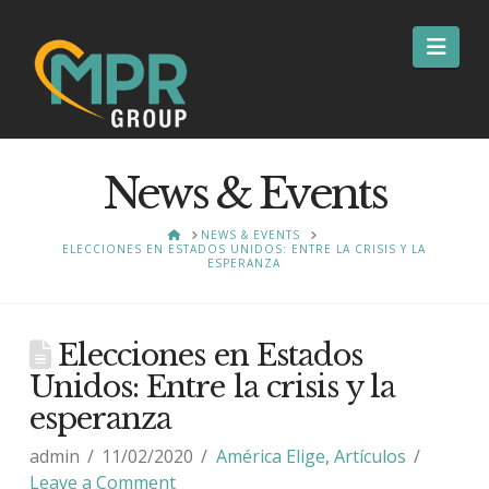
Nav
News & Events
HOME
NEWS & EVENTS
ELECCIONES EN ESTADOS UNIDOS: ENTRE LA CRISIS Y LA
ESPERANZA
Elecciones en Estados
Unidos: Entre la crisis y la
esperanza
admin
11/02/2020
América Elige
,
Artículos
Leave a Comment