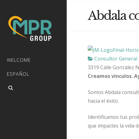
Abdala c
Consultor General
WELCOME
3319 Calle González
N
ESPAÑOL
Creamos vínculos. A
Somos Abdala consult
hacia el éxito.
Identificamos tus pro
que impactes la vida 