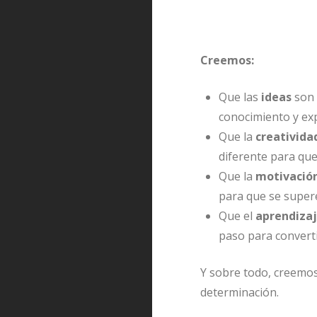
Creemos:
Que las
ideas
son 
conocimiento y exp
Que la
creativida
diferente para qu
Que la
motivació
para que se supere
Que el
aprendiza
paso para converti
Y sobre todo, creemo
determinación.