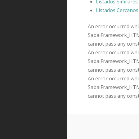
Listados Similares
Listados Cercanos
An error occurred whil
SabaiFramework_HTMLQ
cannot pass any cons
An error occurred whil
SabaiFramework_HTMLQ
cannot pass any cons
An error occurred whil
SabaiFramework_HTMLQ
cannot pass any cons