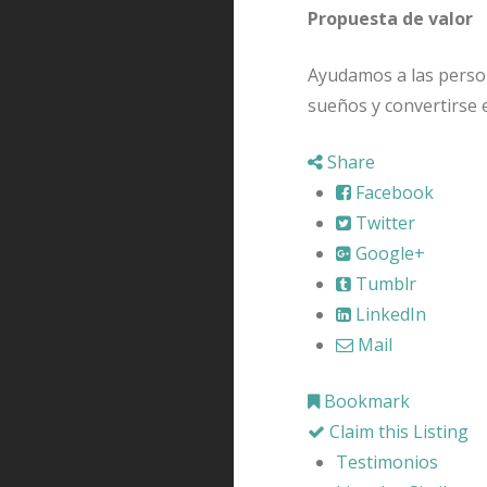
Propuesta de valor
Ayudamos a las person
sueños y convertirse 
Share
Facebook
Twitter
Google+
Tumblr
LinkedIn
Mail
Bookmark
Claim this Listing
Testimonios