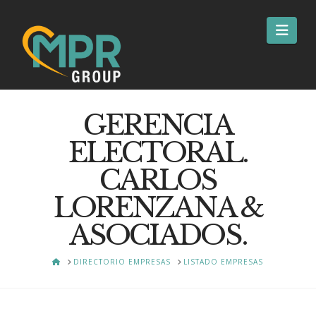
Nav
GERENCIA
ELECTORAL.
CARLOS
LORENZANA &
ASOCIADOS.
HOME
DIRECTORIO EMPRESAS
LISTADO EMPRESAS