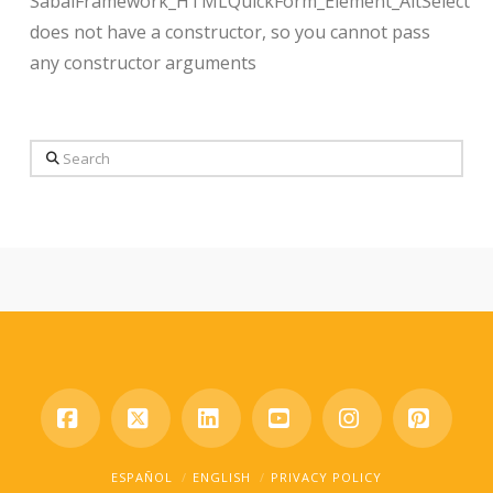
SabaiFramework_HTMLQuickForm_Element_AltSelect
does not have a constructor, so you cannot pass
any constructor arguments
Search
Facebook
X
LinkedIn
YouTube
Instagram
Pinter
ESPAÑOL
ENGLISH
PRIVACY POLICY