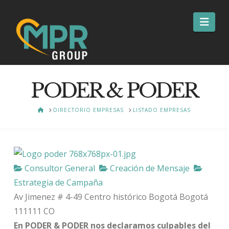
Nav
PODER & PODER
HOME
DIRECTORIO EMPRESAS
LISTADO EMPRESAS
Consultor General
Creación de Mensaje
Estrategia de Campaña
Av Jimenez # 4-49 Centro histórico
Bogotá
Bogotá
111111
CO
En PODER & PODER nos declaramos culpables del