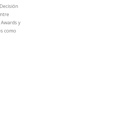
 Decisión
entre
y Awards y
dos como