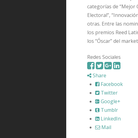
categorías de “Mejor 
Electoral”, “Innovació
otras. Entre las nomi
los premios Reed Lati
los “Óscar” del marketi
Redes Sociales
Share
Facebook
Twitter
Google+
Tumblr
LinkedIn
Mail