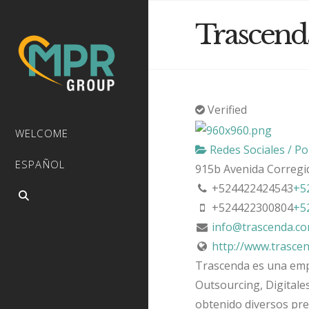
Trascend
Verified
WELCOME
Redes Sociales / Pol
ESPAÑOL
915b Avenida Corregi
+524422424543
+5
+524422300804
+5
info@trascenda.c
http://www.trasce
Trascenda es una
emp
Outsourcing, Digitale
obtenido diversos pre