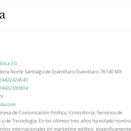
a
ítica 2.0
dora Norte
Santiago de Querétaro
Querétaro
76140
MX
24422424543
24422300804
om
nda.com
resa de Comunicación Política, Consultoría, Servicios de
s y de Tecnología
. En los últimos tres años ha estado nomin
mios internacionales en marketing político, específicamente