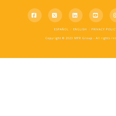
Facebook
X
LinkedIn
YouTub
ESPAÑOL
ENGLISH
PRIVACY POLIC
Copyright © 2023 MPR Group - All rights r