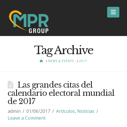
Nav
Tag Archive
HOME
NEWS & EVENTS
2017
Las grandes citas del
calendario electoral mundial
de 2017
admin
01/06/2017
Artículos
,
Noticias
Leave a Comment