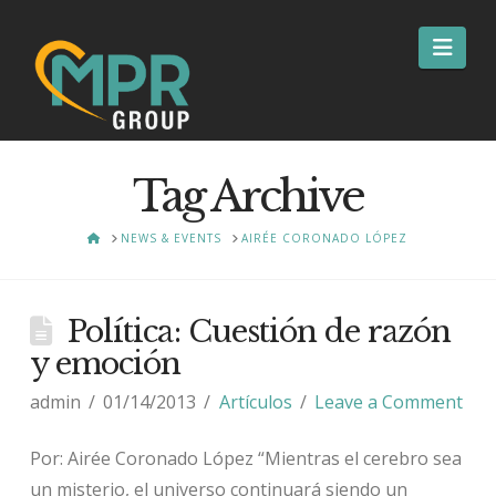
Nav
Tag Archive
HOME
NEWS & EVENTS
AIRÉE CORONADO LÓPEZ
Política: Cuestión de razón
y emoción
admin
01/14/2013
Artículos
Leave a Comment
Por: Airée Coronado López “Mientras el cerebro sea
un misterio, el universo continuará siendo un