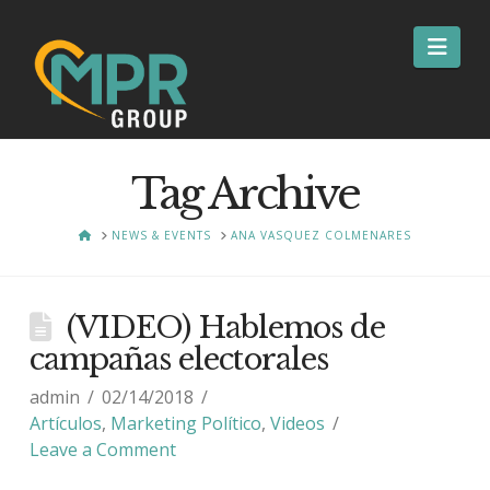
Nav
Tag Archive
HOME
NEWS & EVENTS
ANA VASQUEZ COLMENARES
(VIDEO) Hablemos de
campañas electorales
admin
02/14/2018
Artículos
,
Marketing Político
,
Videos
Leave a Comment