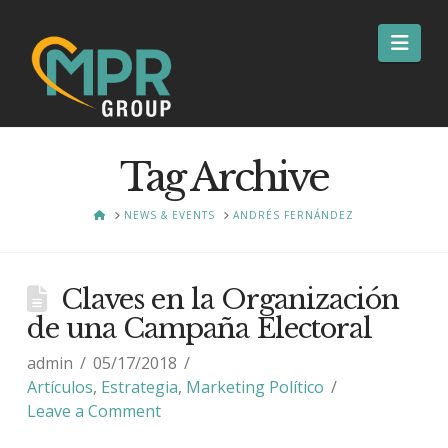
Nav
Tag Archive
HOME
NEWS & EVENTS
ANDRÉS FERNÁNDEZ
Claves en la Organización
de una Campaña Electoral
admin
05/17/2018
Artículos
,
Estrategia
,
Marketing Político
Leave a Comment