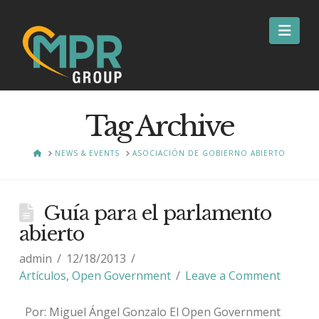
Nav
Tag Archive
HOME
NEWS & EVENTS
ASOCIACIÓN DE GOBIERNO ABIERTO
Guía para el parlamento
abierto
admin
12/18/2013
Artículos
,
Open Government
Leave a Comment
Por: Miguel Ángel Gonzalo El Open Government