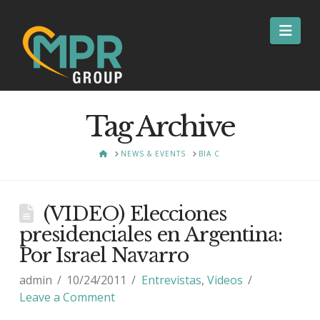
Nav
Tag Archive
HOME
NEWS & EVENTS
BIA C
(VIDEO) Elecciones
presidenciales en Argentina:
Por Israel Navarro
admin
10/24/2011
Entrevistas
,
Videos
Leave a Comment