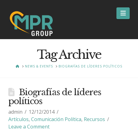
Nav
Tag Archive
HOME
NEWS & EVENTS
BIOGRAFÍAS DE LÍDERES POLÍTICOS
Biografías de líderes
políticos
admin
12/12/2014
Artículos
,
Comunicación Política
,
Recursos
Leave a Comment