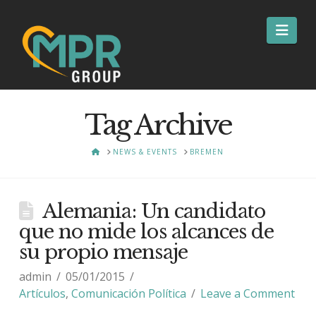
Nav
Tag Archive
HOME
NEWS & EVENTS
BREMEN
Alemania: Un candidato
que no mide los alcances de
su propio mensaje
admin
05/01/2015
Artículos
,
Comunicación Política
Leave a Comment