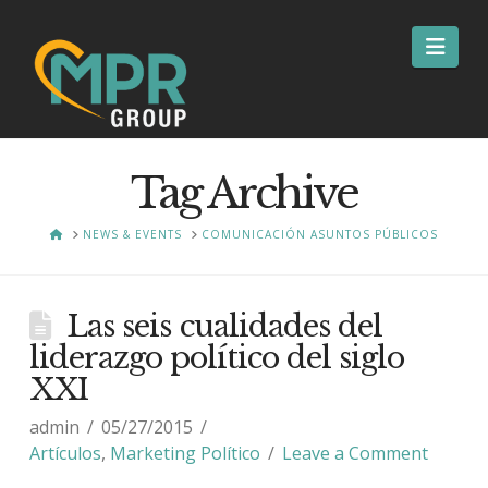
Nav
Tag Archive
HOME
NEWS & EVENTS
COMUNICACIÓN ASUNTOS PÚBLICOS
Las seis cualidades del
liderazgo político del siglo
XXI
admin
05/27/2015
Artículos
,
Marketing Político
Leave a Comment