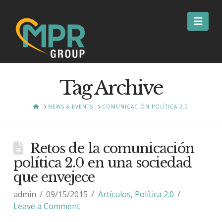
Nav
Tag Archive
HOME
NEWS & EVENTS
COMUNICACIÓN POLÍTICA 2.0
Retos de la comunicación
política 2.0 en una sociedad
que envejece
admin
09/15/2015
Artículos
,
Política 2.0
Leave a Comment