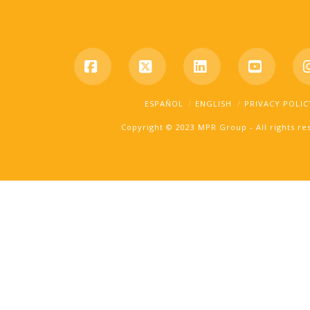
Facebook
X
LinkedIn
YouTub
ESPAÑOL
ENGLISH
PRIVACY POLIC
Copyright © 2023 MPR Group - All rights r