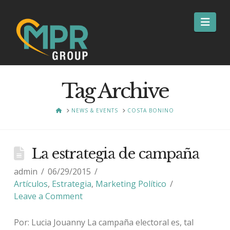
Nav
Tag Archive
HOME
NEWS & EVENTS
COSTA BONINO
La estrategia de campaña
admin
06/29/2015
Artículos
,
Estrategia
,
Marketing Político
Leave a Comment
Por: Lucia Jouanny La campaña electoral es, tal