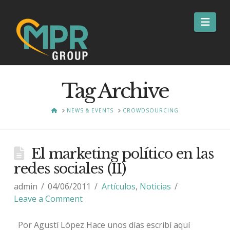
Nav
Tag Archive
HOME
NEWS & EVENTS
CROWDSOURCING
El marketing político en las
redes sociales (II)
admin
04/06/2011
Artículos
,
Noticias
Leave a Comment
Por Agustí López Hace unos días escribí aquí