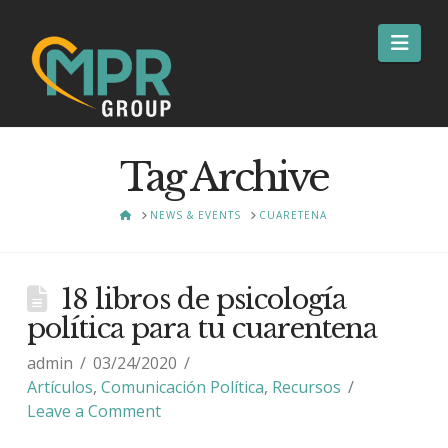
Nav
Tag Archive
HOME
NEWS & EVENTS
CUARETENA
18 libros de psicología
política para tu cuarentena
admin
03/24/2020
Artículos
,
Comunicación Política
,
Recursos
Leave a Comment