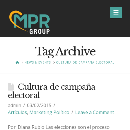
Nav
Tag Archive
HOME
NEWS & EVENTS
CULTURA DE CAMPAÑA ELECTORAL
Cultura de campaña
electoral
admin
03/02/2015
Artículos
,
Marketing Político
Leave a Comment
Por: Diana Rubio Las elecciones son el proceso