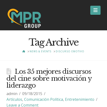
Nav
Tag Archive
HOME
NEWS & EVENTS
DISCURSO EMOTIVO
Los 35 mejores discursos
del cine sobre motivación y
liderazgo
admin
09/18/2015
Artículos
,
Comunicación Política
,
Entretenimiento
Leave a Comment