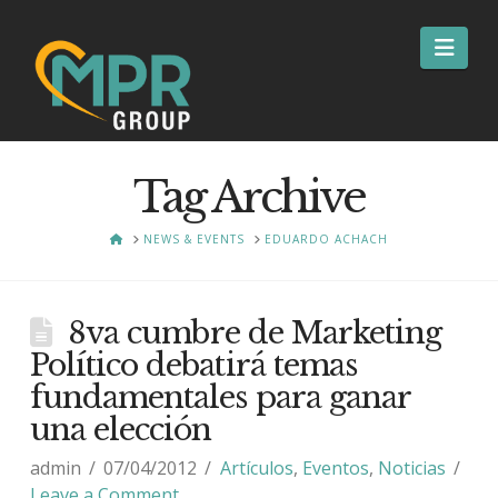
Nav
Tag Archive
HOME
NEWS & EVENTS
EDUARDO ACHACH
8va cumbre de Marketing
Político debatirá temas
fundamentales para ganar
una elección
admin
07/04/2012
Artículos
,
Eventos
,
Noticias
Leave a Comment