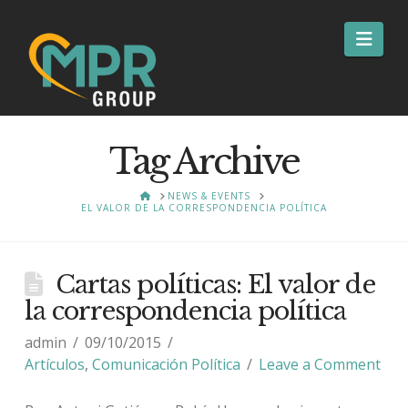
Nav
Tag Archive
HOME
NEWS & EVENTS
EL VALOR DE LA CORRESPONDENCIA POLÍTICA
Cartas políticas: El valor de
la correspondencia política
admin
09/10/2015
Artículos
,
Comunicación Política
Leave a Comment