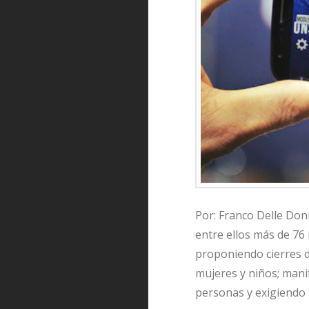
Por: Franco Delle Don
entre ellos más de 76
proponiendo cierres d
mujeres y niños; mani
personas y exigiendo 