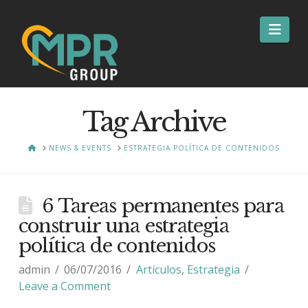
Nav
Tag Archive
HOME
NEWS & EVENTS
ESTRATEGIA POLÍTICA DE CONTENIDOS
6 Tareas permanentes para
construir una estrategia
política de contenidos
admin
06/07/2016
Artículos
,
Estrategia
Leave a Comment