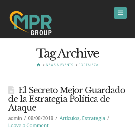
Nav
Tag Archive
HOME
NEWS & EVENTS
FORTALEZA
El Secreto Mejor Guardado
de la Estrategia Política de
Ataque
admin
08/08/2018
Artículos
,
Estrategia
Leave a Comment