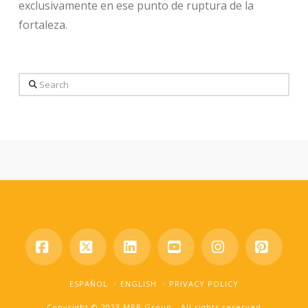
exclusivamente en ese punto de ruptura de la
fortaleza.
Search
Facebook
X
LinkedIn
YouTube
Instagram
Pinter
ESPAÑOL
ENGLISH
PRIVACY POLICY
Copyright © 2023 MPR Group - All rights reserved