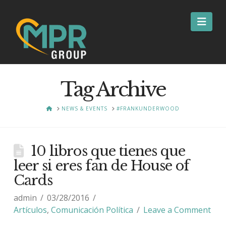
Nav
Tag Archive
HOME
NEWS & EVENTS
#FRANKUNDERWOOD
10 libros que tienes que
leer si eres fan de House of
Cards
admin
03/28/2016
Artículos
,
Comunicación Política
Leave a Comment