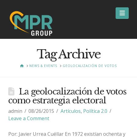
Nav
Tag Archive
HOME
NEWS & EVENTS
GEOLOCALIZACIÓN DE VOTOS
La geolocalización de votos
como estrategia electoral
admin
08/26/2015
Artículos
,
Política 2.0
Leave a Comment
Por: Javier Urrea Cuéllar En 1972 existían ochenta y