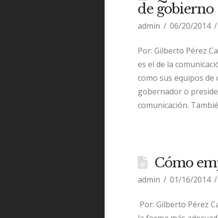
de gobierno
admin
06/20/2014
Por: Gilberto Pérez C
es el de la comunicac
como sus equipos de c
gobernador o presiden
comunicación. También
Cómo emp
admin
01/16/2014
Por: Gilberto Pérez C
la forma más adecuad