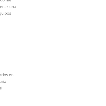
tener una
equipos
arios en
cnia
el