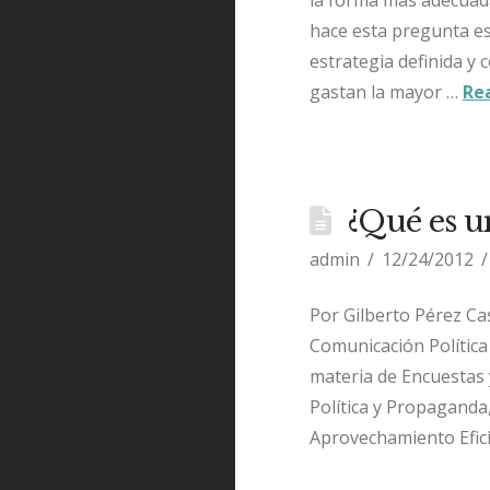
hace esta pregunta es
estrategia definida y
gastan la mayor …
Re
¿Qué es u
admin
12/24/2012
Por Gilberto Pérez Cas
Comunicación Política
materia de Encuestas 
Política y Propaganda,
Aprovechamiento Efic