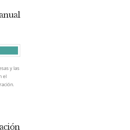
anual
esas y las
n el
ración.
ación