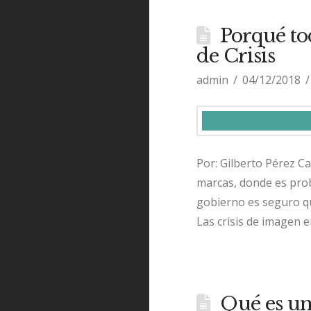
Porqué to
de Crisis
admin
04/12/2018
Por: Gilberto Pérez Ca
marcas, donde es prob
gobierno es seguro que
Las crisis de imagen e
Qué es un