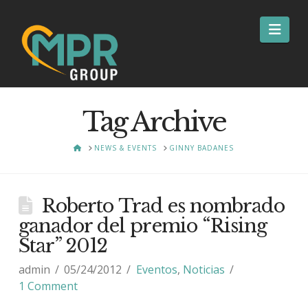
Nav
Tag Archive
HOME
NEWS & EVENTS
GINNY BADANES
Roberto Trad es nombrado
ganador del premio “Rising
Star” 2012
admin
05/24/2012
Eventos
,
Noticias
1 Comment