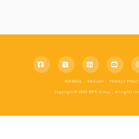
Facebook
X
LinkedIn
YouTub
ESPAÑOL
ENGLISH
PRIVACY POLIC
Copyright © 2023 MPR Group - All rights r