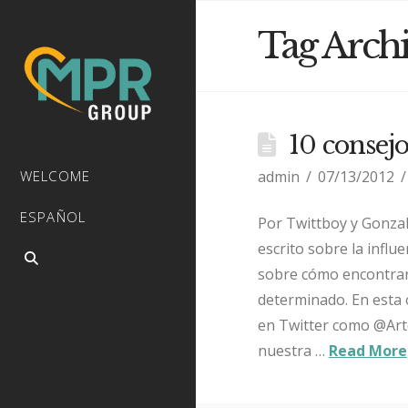
Tag Arch
10 consejo
admin
07/13/2012
WELCOME
ESPAÑOL
Por Twittboy y Gonza
escrito sobre la influ
sobre cómo encontrar 
determinado. En esta 
en Twitter como @Art
nuestra …
Read More