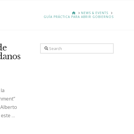
HOME
NEWS & EVENTS
GUÍA PRÁCTICA PARA ABRIR GOBIERNOS
de
Search
danos
 la
rnment”
 Alberto
 este …