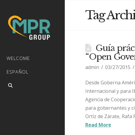
Tag Arch
Guía prác
“Open Gover
WELCOME
admin
03/27/2015
ESPAÑOL
Desde Goberna América
Internacional y para I
Agencia de Cooperaci
para gobernantes y ci
Ortiz de Zárate, Rafa
Read More