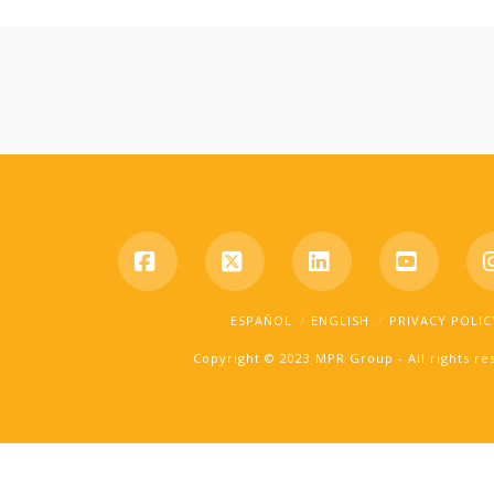
Facebook
X
LinkedIn
YouTub
ESPAÑOL
ENGLISH
PRIVACY POLIC
Copyright © 2023 MPR Group - All rights r