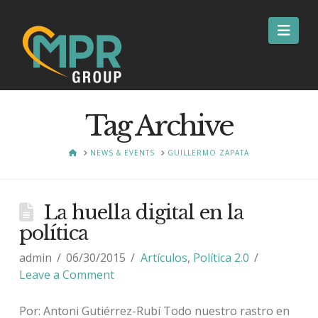
Nav
Tag Archive
HOME
NEWS & EVENTS
GUILLERMO ZAPATA
La huella digital en la
política
admin
06/30/2015
Artículos
,
Política 2.0
Leave a Comment
Por: Antoni Gutiérrez-Rubí Todo nuestro rastro en