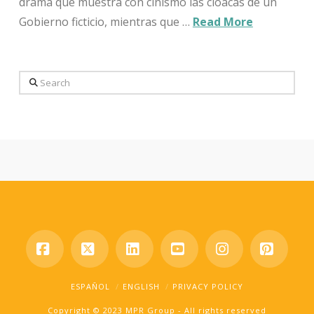
drama que muestra con cinismo las cloacas de un
Gobierno ficticio, mientras que …
Read More
Search
Facebook
X
LinkedIn
YouTube
Instagram
Pinter
ESPAÑOL
ENGLISH
PRIVACY POLICY
Copyright © 2023 MPR Group - All rights reserved