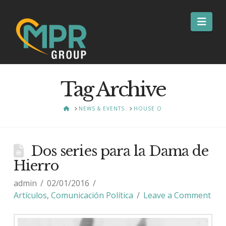
Nav
Tag Archive
HOME
NEWS & EVENTS
HOUSE O
Dos series para la Dama de
Hierro
admin
02/01/2016
Artículos
,
Comunicación Política
Leave a Comment