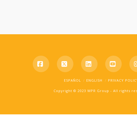
Facebook
X
LinkedIn
YouTub
ESPAÑOL
ENGLISH
PRIVACY POLIC
Copyright © 2023 MPR Group - All rights r