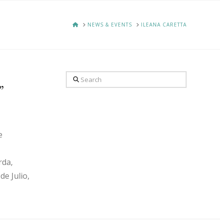
HOME
NEWS & EVENTS
ILEANA CARETTA
Search
”
e
rda,
de Julio,